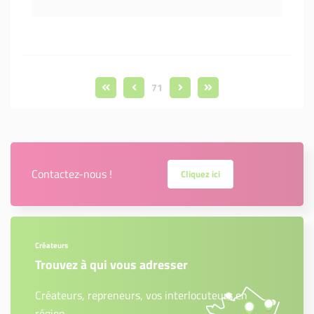
71
Contactez-nous !
Cliquez ici
Créateurs
Trouvez à qui vous adresser
Créateurs, repreneurs, vos interlocuteurs en
région.