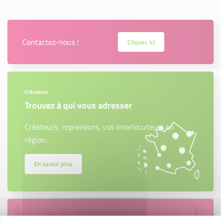
Contactez-nous !
Cliquez ici
Créateurs
Trouvez à qui vous adresser
Créateurs, repreneurs, vos interlocuteurs en
région.
En savoir plus
Accompagnement