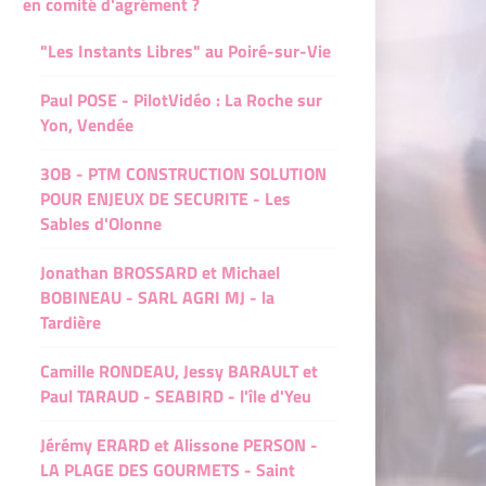
en comité d'agrément ?
e Noirmoutier
ert Bénévole
T - Camping le Marais Sauvage - Le Mazeau
pert Bénévole
"Les Instants Libres" au Poiré-sur-Vie
che-Sur-Yon
névole
Pré du puits, Sérigné
énévole
Paul POSE - PilotVidéo : La Roche sur
 - Camping le Marais Sauvage
ole
HABOT - Vairé
vole
Yon, Vendée
évole
 Pierre - Aiguillon la presqu'île
névole
é du puits, Sérigné
3OB - PTM CONSTRUCTION SOLUTION
POUR ENJEUX DE SECURITE - Les
e experte
zenay
le experte
ABOT - Vairé
Sables d'Olonne
e
n - La Roche Sur Yon
le
ierre - Aiguillon la presqu'île
Jonathan BROSSARD et Michael
évole
sais-Bouildroux
névole
BOBINEAU - SARL AGRI MJ - la
enay
Tardière
 bénévole
- bénévole
 - La Roche Sur Yon
Camille RONDEAU, Jessy BARAULT et
e
le
ais-Bouildroux
Paul TARAUD - SEABIRD - l'île d'Yeu
Jérémy ERARD et Alissone PERSON -
LA PLAGE DES GOURMETS - Saint