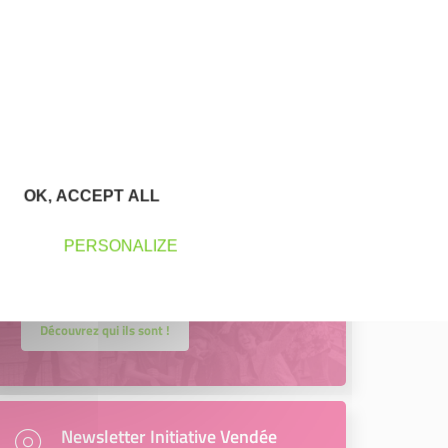
Trouvez à qui vous adresser
Créateurs, repreneurs, vos interlocuteurs
en région.
En savoir plus
OK, ACCEPT ALL
Accompagnement
PERSONALIZE
Nous les avons accompagnés dans
leur projet entrepreneurial
Découvrez qui ils sont !
Newsletter Initiative Vendée