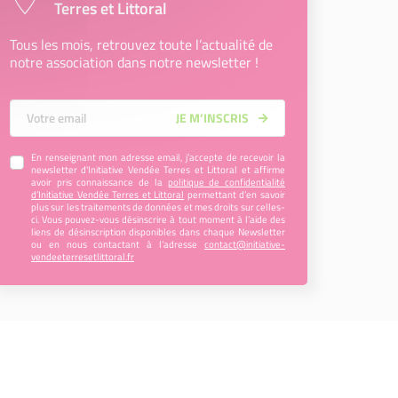
Terres et Littoral
Tous les mois, retrouvez toute l’actualité de
notre association dans notre newsletter !
Votre Email
JE M’INSCRIS
En renseignant mon adresse email, j’accepte de recevoir la
newsletter d'Initiative Vendée Terres et Littoral et affirme
avoir pris connaissance de la
politique de confidentialité
d’Initiative Vendée Terres et Littoral
permettant d’en savoir
plus sur les traitements de données et mes droits sur celles-
ci. Vous pouvez-vous désinscrire à tout moment à l’aide des
liens de désinscription disponibles dans chaque Newsletter
ou en nous contactant à l’adresse
contact@initiative-
vendeeterresetlittoral.fr