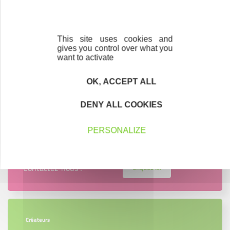
Aiguillon la presqu'île
Patrice BOURON - IP Conception - Aizenay
This site uses cookies and
gives you control over what you
Gwenn DEVOUCOUX - NARCIS Création - La
want to activate
Roche Sur Yon
OK, ACCEPT ALL
GP'aysage - Gérard POUECH - Thouarsais-
Bouildroux
DENY ALL COOKIES
PERSONALIZE
Contactez-nous !
Cliquez ici
Créateurs