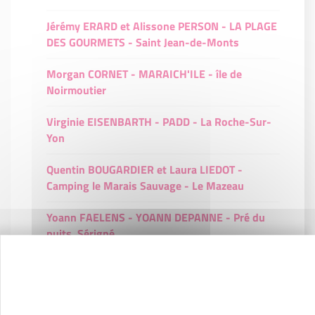
Jérémy ERARD et Alissone PERSON - LA PLAGE
DES GOURMETS - Saint Jean-de-Monts
Morgan CORNET - MARAICH'ILE - île de
Noirmoutier
Virginie EISENBARTH - PADD - La Roche-Sur-
Yon
Quentin BOUGARDIER et Laura LIEDOT -
Camping le Marais Sauvage - Le Mazeau
Yoann FAELENS - YOANN DEPANNE - Pré du
puits, Sérigné
EGTV, Chabot Romain TP - Romain CHABOT -
Vairé
Pierre et Katia LEBEAU - La Cabane de Pierre -