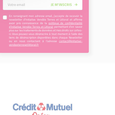
Votre Email
JE M’INSCRIS
En renseignant mon adresse email, j’accepte de recevoir la
newsletter d'Initiative Vendée Terres et Littoral et affirme
avoir pris connaissance de la
politique de confidentialité
d’Initiative Vendée Terres et Littoral
permettant d’en savoir
plus sur les traitements de données et mes droits sur celles-
ci. Vous pouvez-vous désinscrire à tout moment à l’aide des
liens de désinscription disponibles dans chaque Newsletter
ou en nous contactant à l’adresse
contact@initiative-
vendeeterresetlittoral.fr