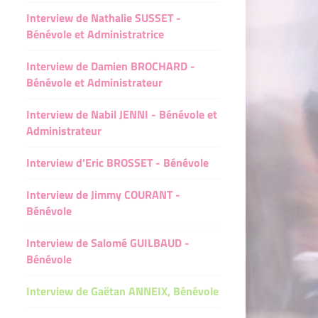
Interview de Nathalie SUSSET -
e Noirmoutier
ert Bénévole
T - Camping le Marais Sauvage - Le Mazeau
pert Bénévole
Bénévole et Administratrice
che-Sur-Yon
névole
Pré du puits, Sérigné
énévole
Interview de Damien BROCHARD -
 - Camping le Marais Sauvage
ole
HABOT - Vairé
vole
Bénévole et Administrateur
évole
 Pierre - Aiguillon la presqu'île
névole
é du puits, Sérigné
Interview de Nabil JENNI - Bénévole et
Administrateur
e experte
zenay
le experte
ABOT - Vairé
e
n - La Roche Sur Yon
le
Interview d'Eric BROSSET - Bénévole
ierre - Aiguillon la presqu'île
évole
sais-Bouildroux
névole
Interview de Jimmy COURANT -
enay
Bénévole
 bénévole
- bénévole
 - La Roche Sur Yon
Interview de Salomé GUILBAUD -
e
le
ais-Bouildroux
Bénévole
Interview de Gaëtan ANNEIX, Bénévole