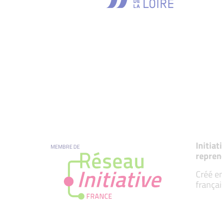
Initia
MEMBRE DE
repren
Créé en
françai