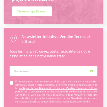
Découvrez qui ils sont !
Newsletter Initiative Vendée Terres et
Littoral
Tous les mois, retrouvez toute l’actualité de notre
association dans notre newsletter !
Votre Email
En renseignant mon adresse email, j’accepte de recevoir la newsletter
d'Initiative Vendée Terres et Littoral et affirme avoir pris connaissance de
la
politique de confidentialité d’Initiative Vendée Terres et Littoral
permettant d’en savoir plus sur les traitements de données et mes droits
sur celles-ci. Vous pouvez-vous désinscrire à tout moment à l’aide des
liens de désinscription disponibles dans chaque Newsletter ou en nous
contactant à l’adresse
contact@initiative-vendeeterresetlittoral.fr