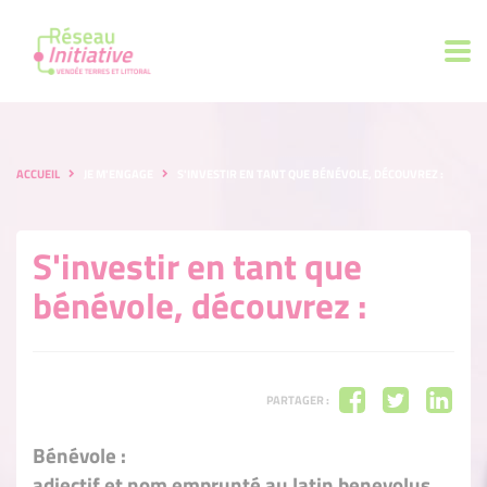
ACCUEIL
JE M'ENGAGE
S'INVESTIR EN TANT QUE BÉNÉVOLE, DÉCOUVREZ :
S'investir en tant que
bénévole, découvrez :
PARTAGER :
Bénévole :
adjectif et nom emprunté au latin benevolus