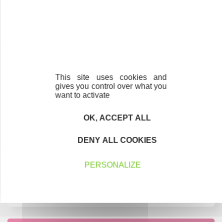
Interview de Didier MONTASSIER - Bénévole
Interview de Pascal POUZIEUX- Bénévole
Interview de Stéphanie SORLOT - bénévole
This site uses cookies and
gives you control over what you
Interview - Elodie CABANAS - bénévole experte
want to activate
Interview de Kelly DROULIN - Bénévole
OK, ACCEPT ALL
Interview de Sarah RAIMONDEAU bénévole
DENY ALL COOKIES
Interview de Martine MENTHONNEX - bénévole
PERSONALIZE
Interview de Thierry MICHEL, Bénévole