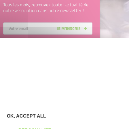
Tous les mois, retrouvez toute l’actualité de
notre association dans notre newsletter !
Votre Email
JE M’INSCRIS
En renseignant mon adresse email, j’accepte de recevoir la
newsletter d'Initiative Vendée Terres et Littoral et affirme
avoir pris connaissance de la
politique de confidentialité
d’Initiative Vendée Terres et Littoral
permettant d’en savoir
plus sur les traitements de données et mes droits sur celles-
ci. Vous pouvez-vous désinscrire à tout moment à l’aide des
liens de désinscription disponibles dans chaque Newsletter
ou en nous contactant à l’adresse
contact@initiative-
vendeeterresetlittoral.fr
OK, ACCEPT ALL