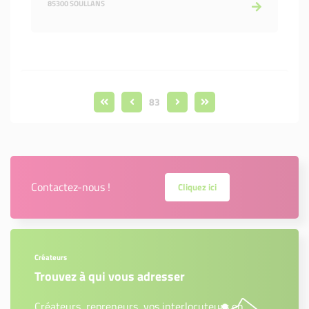
85300 SOULLANS
83
Contactez-nous !
Cliquez ici
Créateurs
Trouvez à qui vous adresser
Créateurs, repreneurs, vos interlocuteurs en