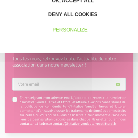
OK, ACCEPT ALL
Découvrez qui ils sont !
DENY ALL COOKIES
PERSONALIZE
Newsletter Initiative Vendée Terres et
Littoral
Tous les mois, retrouvez toute l’actualité de notre
association dans notre newsletter !
Votre Email
En renseignant mon adresse email, j’accepte de recevoir la newsletter
d'Initiative Vendée Terres et Littoral et affirme avoir pris connaissance de
la
politique de confidentialité d’Initiative Vendée Terres et Littoral
permettant d’en savoir plus sur les traitements de données et mes droits
sur celles-ci. Vous pouvez-vous désinscrire à tout moment à l’aide des
liens de désinscription disponibles dans chaque Newsletter ou en nous
contactant à l’adresse
contact@initiative-vendeeterresetlittoral.fr