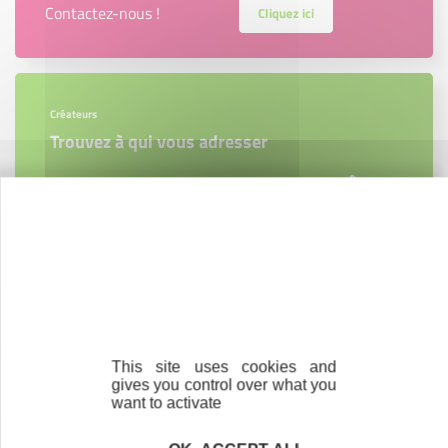
Contactez-nous !
Cliquez ici
Créateurs
Trouvez à qui vous adresser
Créateurs, repreneurs, vos interlocuteurs en
région.
En savoir plus
This site uses cookies and
Accompagnement
gives you control over what you
Nous les avons accompagnés dans leur
want to activate
projet entrepreneurial