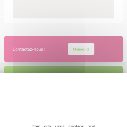
Contactez-nous !
Cliquez ici
Créateurs
Trouvez à qui vous adresser
Créateurs, repreneurs, vos interlocuteurs en
région.
En savoir plus
This site uses cookies and