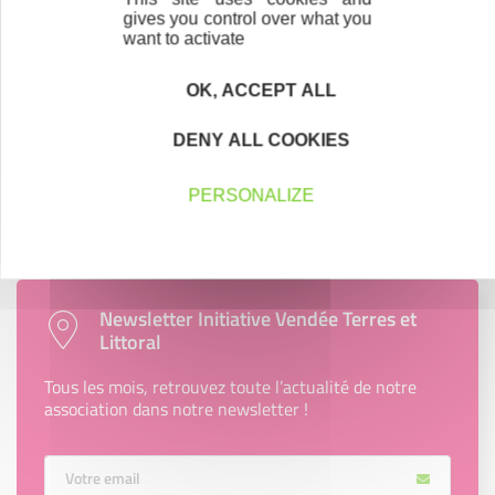
gives you control over what you
want to activate
OK, ACCEPT ALL
Accompagnement
Nous les avons accompagnés dans leur
DENY ALL COOKIES
projet entrepreneurial
PERSONALIZE
Découvrez qui ils sont !
Newsletter Initiative Vendée Terres et
Littoral
Tous les mois, retrouvez toute l’actualité de notre
association dans notre newsletter !
Votre Email