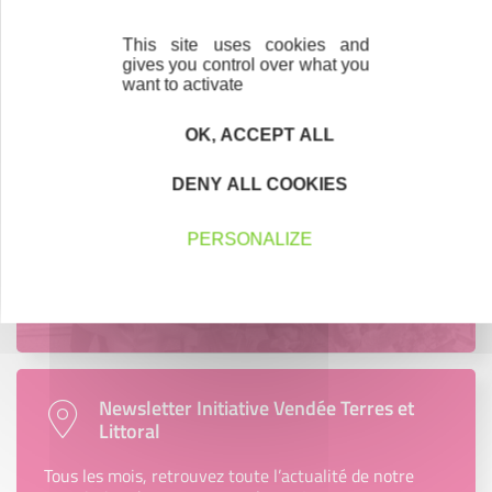
région.
This site uses cookies and
En savoir plus
gives you control over what you
want to activate
OK, ACCEPT ALL
Accompagnement
DENY ALL COOKIES
Nous les avons accompagnés dans leur
projet entrepreneurial
PERSONALIZE
Découvrez qui ils sont !
Newsletter Initiative Vendée Terres et
Littoral
Tous les mois, retrouvez toute l’actualité de notre