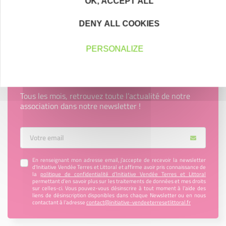
OK, ACCEPT ALL
Découvrez qui ils sont !
DENY ALL COOKIES
PERSONALIZE
Newsletter Initiative Vendée Terres et
Littoral
Tous les mois, retrouvez toute l’actualité de notre
association dans notre newsletter !
Votre Email
En renseignant mon adresse email, j’accepte de recevoir la newsletter
d'Initiative Vendée Terres et Littoral et affirme avoir pris connaissance de
la
politique de confidentialité d’Initiative Vendée Terres et Littoral
permettant d’en savoir plus sur les traitements de données et mes droits
sur celles-ci. Vous pouvez-vous désinscrire à tout moment à l’aide des
liens de désinscription disponibles dans chaque Newsletter ou en nous
contactant à l’adresse
contact@initiative-vendeeterresetlittoral.fr