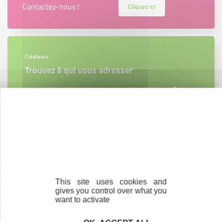
Contactez-nous !
Cliquez ici
Créateurs
Trouvez à qui vous adresser
Créateurs, repreneurs, vos interlocuteurs en
région.
En savoir plus
This site uses cookies and
Accompagnement
gives you control over what you
Nous les avons accompagnés dans leur
want to activate
projet entrepreneurial