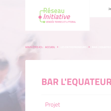
Je me lance
J
Je crée ou
S'investir
Notre pro
Notre terri
Je crée ou je reprends une en
S'investir en tant que bénévo
Notre promesse
Notre territoire
Je dévelo
Accompag
Missions 
VOUS ÊTES ICI :
ACCUEIL
LES ENTREPRENEURS
BAR L'EQUATE
Je développe mon entreprise
Accompagnement personnal
Missions et valeurs
Que devie
Le progra
Gouverna
Que deviennent-ils depuis l
Le programme Initiative Rem
Gouvernance
comité d'
Nos parte
Nos partenaires
BAR L'EQUATEU
Notre équ
Notre équipe
Projet