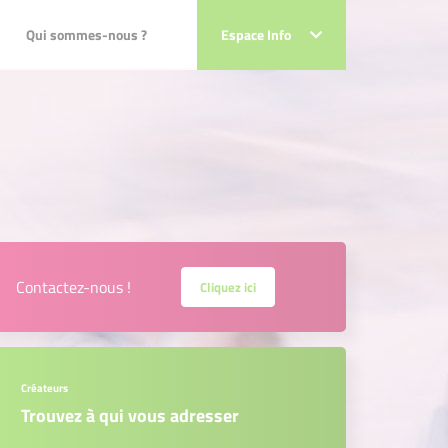
Qui sommes-nous ?
Qui sommes-nous ?
Espace Info
Espace Info
évole
ie
névole
le et Administratrice
r Yon, Vendée
vole et Administratrice
 Yon, Vendée
vole et Administrateur
 POUR ENJEUX DE SECURITE - Les Sables d'Olonne
névole et Administrateur
 POUR ENJEUX DE SECURITE -
t Administrateur
EAU - SARL AGRI MJ - la Tardière
et Administrateur
Contactez-nous !
Cliquez ici
EAU - SARL AGRI MJ - la
Paul TARAUD - SEABIRD - l'île d'Yeu
ole
- LA PLAGE DES GOURMETS - Saint Jean-de-Monts
vole
aul TARAUD - SEABIRD - l'île
Créateurs
évole
de Noirmoutier
névole
Trouvez à qui vous adresser
 LA PLAGE DES GOURMETS -
e
oche-Sur-Yon
le