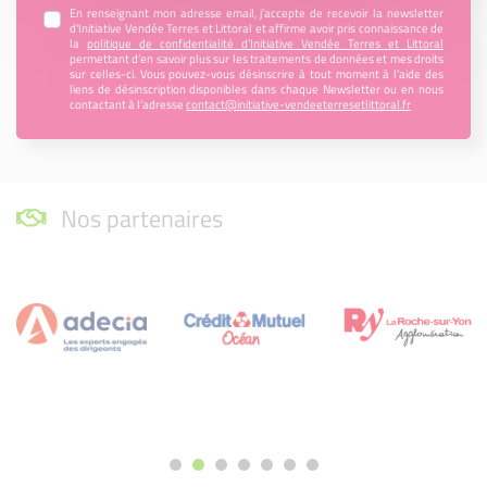
En renseignant mon adresse email, j’accepte de recevoir la newsletter
d'Initiative Vendée Terres et Littoral et affirme avoir pris connaissance de
la
politique de confidentialité d’Initiative Vendée Terres et Littoral
permettant d’en savoir plus sur les traitements de données et mes droits
sur celles-ci. Vous pouvez-vous désinscrire à tout moment à l’aide des
liens de désinscription disponibles dans chaque Newsletter ou en nous
contactant à l’adresse
contact@initiative-vendeeterresetlittoral.fr
Nos partenaires