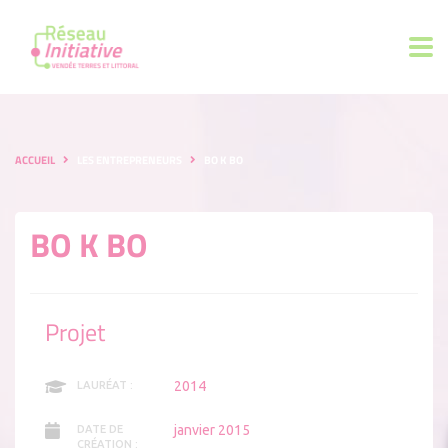
ACCUEIL
LES ENTREPRENEURS
BO K BO
BO K BO
Projet
2014
LAURÉAT :
janvier 2015
DATE DE
CRÉATION :