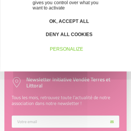
gives you control over what you
want to activate
Accompagnement
OK, ACCEPT ALL
Nous les avons accompagnés dans leur
projet entrepreneurial
DENY ALL COOKIES
Découvrez qui ils sont !
PERSONALIZE
Newsletter Initiative Vendée Terres et
Littoral
Tous les mois, retrouvez toute l’actualité de notre
association dans notre newsletter !
Votre Email