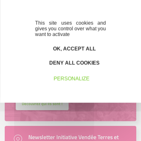
Trouvez à qui vous adresser
Créateurs, repreneurs, vos interlocuteurs en
région.
This site uses cookies and
gives you control over what you
want to activate
En savoir plus
OK, ACCEPT ALL
DENY ALL COOKIES
Accompagnement
PERSONALIZE
Nous les avons accompagnés dans leur
projet entrepreneurial
Découvrez qui ils sont !
Newsletter Initiative Vendée Terres et