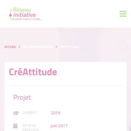
ACCUEIL
LES ENTREPRENEURS
CRÉATTITUDE
CréAttitude
Projet
2016
LAURÉAT :
juin 2017
DATE DE
CRÉATION :