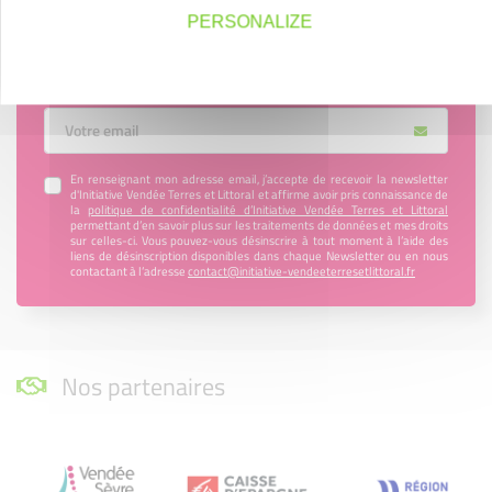
PERSONALIZE
Tous les mois, retrouvez toute l’actualité de notre
association dans notre newsletter !
Votre Email
En renseignant mon adresse email, j’accepte de recevoir la newsletter
d'Initiative Vendée Terres et Littoral et affirme avoir pris connaissance de
la
politique de confidentialité d’Initiative Vendée Terres et Littoral
permettant d’en savoir plus sur les traitements de données et mes droits
sur celles-ci. Vous pouvez-vous désinscrire à tout moment à l’aide des
liens de désinscription disponibles dans chaque Newsletter ou en nous
contactant à l’adresse
contact@initiative-vendeeterresetlittoral.fr
Nos partenaires