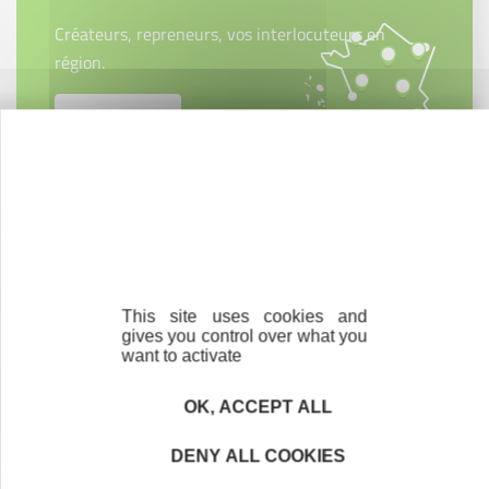
Créateurs, repreneurs, vos interlocuteurs en
région.
En savoir plus
Accompagnement
Nous les avons accompagnés dans leur
projet entrepreneurial
This site uses cookies and
gives you control over what you
Découvrez qui ils sont !
want to activate
OK, ACCEPT ALL
Newsletter Initiative Vendée Terres et
DENY ALL COOKIES
Littoral