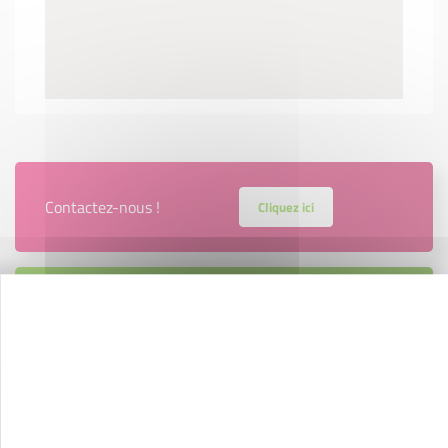
Contactez-nous !
Cliquez ici
Créateurs
Trouvez à qui vous adresser
Créateurs, repreneurs, vos interlocuteurs en
région.