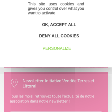
En savoir plus
This site uses cookies and
gives you control over what you
want to activate
OK, ACCEPT ALL
Accompagnement
Nous les avons accompagnés dans leur
DENY ALL COOKIES
projet entrepreneurial
PERSONALIZE
Découvrez qui ils sont !
Newsletter Initiative Vendée Terres et
Littoral
Tous les mois, retrouvez toute l’actualité de notre
association dans notre newsletter !