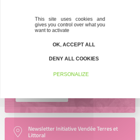
Créateurs, repreneurs, vos interlocuteurs en
région.
This site uses cookies and
gives you control over what you
En savoir plus
want to activate
OK, ACCEPT ALL
DENY ALL COOKIES
Accompagnement
Nous les avons accompagnés dans leur
PERSONALIZE
projet entrepreneurial
Découvrez qui ils sont !
Newsletter Initiative Vendée Terres et
Littoral