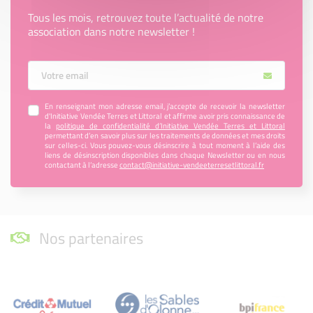
Tous les mois, retrouvez toute l’actualité de notre
association dans notre newsletter !
Votre Email
En renseignant mon adresse email, j’accepte de recevoir la newsletter
d'Initiative Vendée Terres et Littoral et affirme avoir pris connaissance de
la
politique de confidentialité d’Initiative Vendée Terres et Littoral
permettant d’en savoir plus sur les traitements de données et mes droits
sur celles-ci. Vous pouvez-vous désinscrire à tout moment à l’aide des
liens de désinscription disponibles dans chaque Newsletter ou en nous
contactant à l’adresse
contact@initiative-vendeeterresetlittoral.fr
Nos partenaires