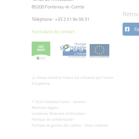
85200 Fontenay-le-Comte
Retro
Téléphone : +33 2 51 94 59 31
Fa
Formulaire de contact
Le réseau Initiative France est cofinancé par l’Union
Européenne
© 2020 Initiative France -
Intranet
-
Mentions légales
-
Conditions Générales d'Utilisation
-
Politique de confidentialité
-
Politique de gestion des cookies
-
Nous contacter