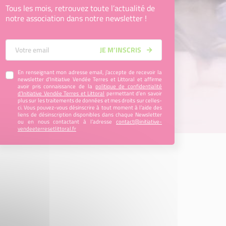
Tous les mois, retrouvez toute l’actualité de
notre association dans notre newsletter !
Votre Email
JE M’INSCRIS
En renseignant mon adresse email, j’accepte de recevoir la
newsletter d'Initiative Vendée Terres et Littoral et affirme
avoir pris connaissance de la
politique de confidentialité
d’Initiative Vendée Terres et Littoral
permettant d’en savoir
plus sur les traitements de données et mes droits sur celles-
ci. Vous pouvez-vous désinscrire à tout moment à l’aide des
liens de désinscription disponibles dans chaque Newsletter
ou en nous contactant à l’adresse
contact@initiative-
vendeeterresetlittoral.fr