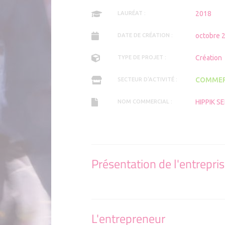
2018
LAURÉAT :
octobre 
DATE DE CRÉATION :
Création
TYPE DE PROJET :
COMMER
SECTEUR D'ACTIVITÉ :
HIPPIK S
NOM COMMERCIAL :
Présentation de l'entrepri
L'entrepreneur