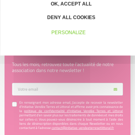
OK, ACCEPT ALL
Découvrez qui ils sont !
DENY ALL COOKIES
PERSONALIZE
Newsletter Initiative Vendée Terres et
Littoral
Tous les mois, retrouvez toute l’actualité de notre
association dans notre newsletter !
Votre Email
En renseignant mon adresse email, j’accepte de recevoir la newsletter
d'Initiative Vendée Terres et Littoral et affirme avoir pris connaissance de
la
politique de confidentialité d’Initiative Vendée Terres et Littoral
permettant d’en savoir plus sur les traitements de données et mes droits
sur celles-ci. Vous pouvez-vous désinscrire à tout moment à l’aide des
liens de désinscription disponibles dans chaque Newsletter ou en nous
contactant à l’adresse
contact@initiative-vendeeterresetlittoral.fr