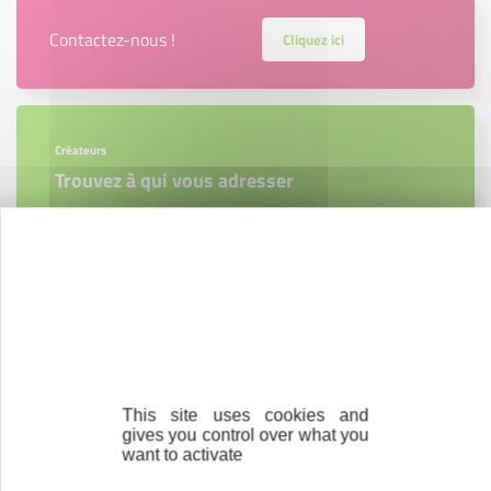
Contactez-nous !
Cliquez ici
Créateurs
Trouvez à qui vous adresser
Créateurs, repreneurs, vos interlocuteurs en
région.
En savoir plus
This site uses cookies and
Accompagnement
gives you control over what you
want to activate
Nous les avons accompagnés dans leur
projet entrepreneurial