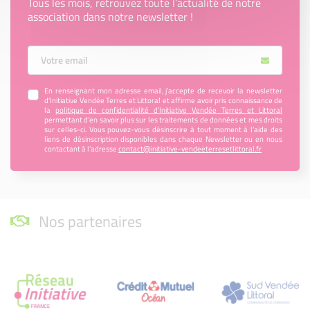
Tous les mois, retrouvez toute l’actualité de notre
association dans notre newsletter !
Votre Email
En renseignant mon adresse email, j’accepte de recevoir la newsletter
d'Initiative Vendée Terres et Littoral et affirme avoir pris connaissance de
la
politique de confidentialité d’Initiative Vendée Terres et Littoral
permettant d’en savoir plus sur les traitements de données et mes droits
sur celles-ci. Vous pouvez-vous désinscrire à tout moment à l’aide des
liens de désinscription disponibles dans chaque Newsletter ou en nous
contactant à l’adresse
contact@initiative-vendeeterresetlittoral.fr
Nos partenaires