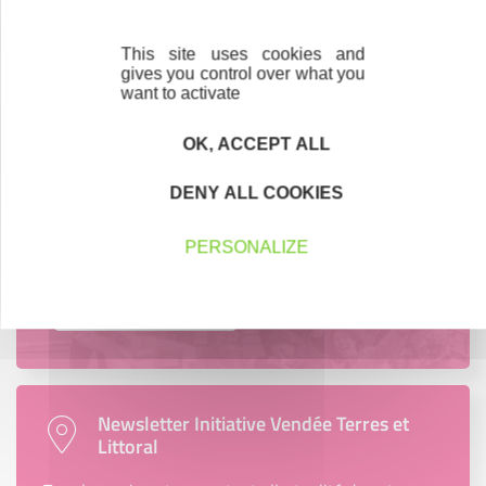
région.
This site uses cookies and
gives you control over what you
En savoir plus
want to activate
OK, ACCEPT ALL
DENY ALL COOKIES
Accompagnement
Nous les avons accompagnés dans leur
PERSONALIZE
projet entrepreneurial
Découvrez qui ils sont !
Newsletter Initiative Vendée Terres et
Littoral