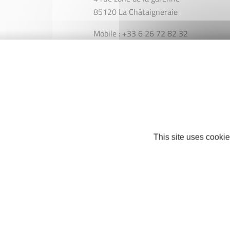
85120 La Châtaigneraie
Mobile : +33 6 26 72 82 32
etapeducoureur@gmail.com
https://www.letapeducoureur.com
Facebook
This site uses cookie