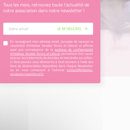
Tous les mois, retrouvez toute l’actualité de
notre association dans notre newsletter !
Votre Email
JE M’INSCRIS
En renseignant mon adresse email, j’accepte de recevoir la
newsletter d'Initiative Vendée Terres et Littoral et affirme
avoir pris connaissance de la
politique de confidentialité
d’Initiative Vendée Terres et Littoral
permettant d’en savoir
plus sur les traitements de données et mes droits sur celles-
ci. Vous pouvez-vous désinscrire à tout moment à l’aide des
liens de désinscription disponibles dans chaque Newsletter
ou en nous contactant à l’adresse
contact@initiative-
vendeeterresetlittoral.fr