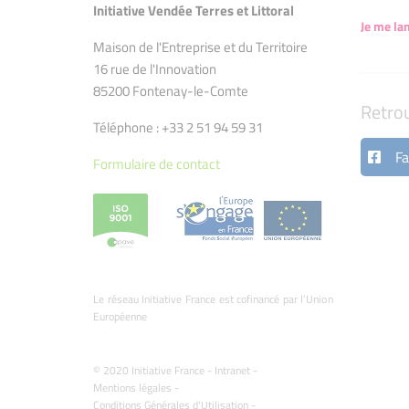
Initiative Vendée Terres et Littoral
Je me la
Maison de l'Entreprise et du Territoire
16 rue de l'Innovation
85200 Fontenay-le-Comte
Retro
Téléphone : +33 2 51 94 59 31
Fa
Formulaire de contact
Le réseau Initiative France est cofinancé par l’Union
Européenne
© 2020 Initiative France -
Intranet
-
Mentions légales
-
Conditions Générales d'Utilisation
-