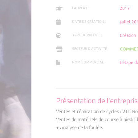
2017
LAURÉAT :
juillet 20
DATE DE CRÉATION :
Création
TYPE DE PROJET :
COMMER
SECTEUR D'ACTIVITÉ :
L'étape d
NOM COMMERCIAL :
Présentation de l'entrepri
Ventes et réparation de cycles : VTT, Rou
Ventes de matériels de course à pied: Ch
+ Analyse de la foulée.