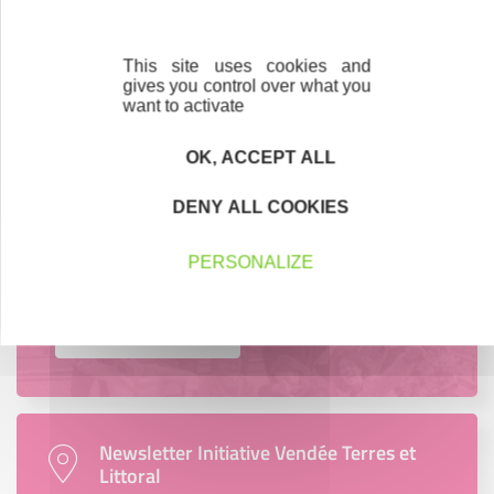
Créateurs, repreneurs, vos interlocuteurs en
région.
This site uses cookies and
gives you control over what you
En savoir plus
want to activate
OK, ACCEPT ALL
DENY ALL COOKIES
Accompagnement
Nous les avons accompagnés dans leur
PERSONALIZE
projet entrepreneurial
Découvrez qui ils sont !
Newsletter Initiative Vendée Terres et
Littoral