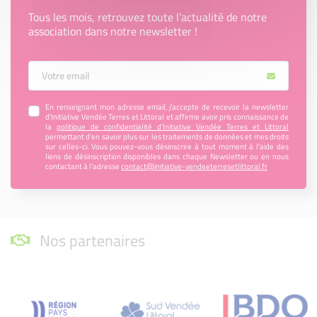
Tous les mois, retrouvez toute l’actualité de notre
association dans notre newsletter !
Votre Email
En renseignant mon adresse email, j’accepte de recevoir la newsletter
d'Initiative Vendée Terres et Littoral et affirme avoir pris connaissance de
la
politique de confidentialité d’Initiative Vendée Terres et Littoral
permettant d’en savoir plus sur les traitements de données et mes droits
sur celles-ci. Vous pouvez-vous désinscrire à tout moment à l’aide des
liens de désinscription disponibles dans chaque Newsletter ou en nous
contactant à l’adresse
contact@initiative-vendeeterresetlittoral.fr
Nos partenaires