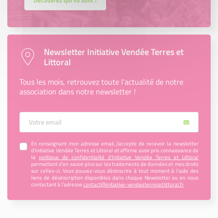
Découvrez qui ils sont !
Newsletter Initiative Vendée Terres et
Littoral
Tous les mois, retrouvez toute l’actualité de notre
association dans notre newsletter !
Votre Email
En renseignant mon adresse email, j’accepte de recevoir la newsletter
d'Initiative Vendée Terres et Littoral et affirme avoir pris connaissance de
la
politique de confidentialité d’Initiative Vendée Terres et Littoral
permettant d’en savoir plus sur les traitements de données et mes droits
sur celles-ci. Vous pouvez-vous désinscrire à tout moment à l’aide des
liens de désinscription disponibles dans chaque Newsletter ou en nous
contactant à l’adresse
contact@initiative-vendeeterresetlittoral.fr