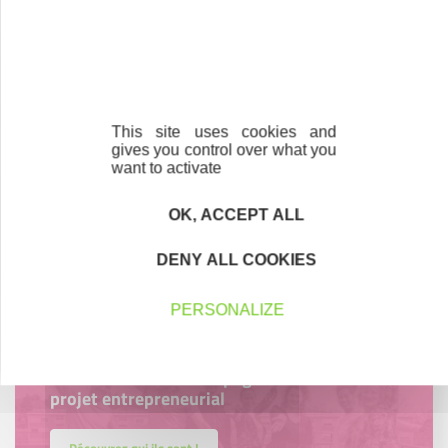
Créateurs
Trouvez à qui vous adresser
This site uses cookies and
gives you control over what you
Créateurs, repreneurs, vos interlocuteurs en
want to activate
région.
OK, ACCEPT ALL
En savoir plus
DENY ALL COOKIES
PERSONALIZE
Accompagnement
Nous les avons accompagnés dans leur
projet entrepreneurial