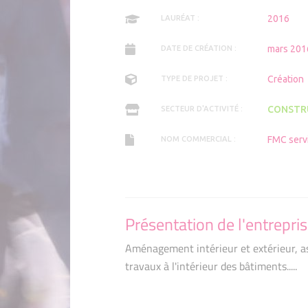
2016
LAURÉAT :
mars 201
DATE DE CRÉATION :
Création
TYPE DE PROJET :
CONSTR
SECTEUR D'ACTIVITÉ :
FMC serv
NOM COMMERCIAL :
Présentation de l'entrepri
Aménagement intérieur et extérieur, as
travaux à l'intérieur des bâtiments.....