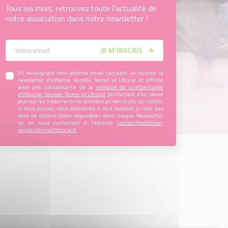
Tous les mois, retrouvez toute l’actualité de
notre association dans notre newsletter !
Votre Email
JE M’INSCRIS
En renseignant mon adresse email, j’accepte de recevoir la
newsletter d'Initiative Vendée Terres et Littoral et affirme
avoir pris connaissance de la
politique de confidentialité
d’Initiative Vendée Terres et Littoral
permettant d’en savoir
plus sur les traitements de données et mes droits sur celles-
ci. Vous pouvez-vous désinscrire à tout moment à l’aide des
liens de désinscription disponibles dans chaque Newsletter
ou en nous contactant à l’adresse
contact@initiative-
vendeeterresetlittoral.fr